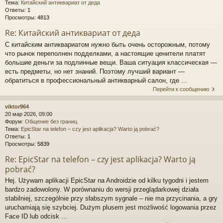
Тема:
Китайский антиквариат от деда
Ответы:
1
Просмотры:
4813
Re: Китайский антиквариат от деда
С китайским антиквариатом нужно быть очень осторожным, потому
что рынок переполнен подделками, а настоящие ценители платят
большие деньги за подлинные вещи. Ваша ситуация классическая —
есть предметы, но нет знаний. Поэтому лучший вариант —
обратиться в профессиональный антикварный салон, где ...
Перейти к сообщению
viktor964
20 мар 2026, 09:00
Форум:
Общение без границ
Тема:
EpicStar na telefon – czy jest aplikacja? Warto ją pobrać?
Ответы:
1
Просмотры:
5839
Re: EpicStar na telefon – czy jest aplikacja? Warto ją
pobrać?
Hej. Używam aplikacji EpicStar na Androidzie od kilku tygodni i jestem
bardzo zadowolony. W porównaniu do wersji przeglądarkowej działa
stabilniej, szczególnie przy słabszym sygnale – nie ma przycinania, a gry
uruchamiają się szybciej. Dużym plusem jest możliwość logowania przez
Face ID lub odcisk ...