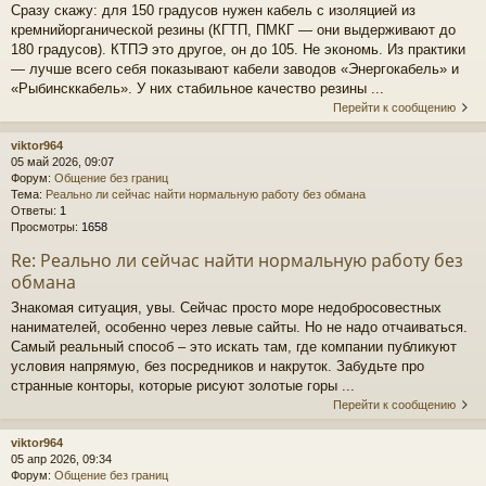
Сразу скажу: для 150 градусов нужен кабель с изоляцией из
кремнийорганической резины (КГТП, ПМКГ — они выдерживают до
180 градусов). КТПЭ это другое, он до 105. Не экономь. Из практики
— лучше всего себя показывают кабели заводов «Энергокабель» и
«Рыбинсккабель». У них стабильное качество резины ...
Перейти к сообщению
viktor964
05 май 2026, 09:07
Форум:
Общение без границ
Тема:
Реально ли сейчас найти нормальную работу без обмана
Ответы:
1
Просмотры:
1658
Re: Реально ли сейчас найти нормальную работу без
обмана
Знакомая ситуация, увы. Сейчас просто море недобросовестных
нанимателей, особенно через левые сайты. Но не надо отчаиваться.
Самый реальный способ – это искать там, где компании публикуют
условия напрямую, без посредников и накруток. Забудьте про
странные конторы, которые рисуют золотые горы ...
Перейти к сообщению
viktor964
05 апр 2026, 09:34
Форум:
Общение без границ