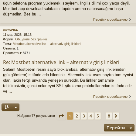
üçün telefona proqram yükləmək istəyirəm. İngilis dilimi çox yaxşı deyil,
Mostbet app download səhifəsini tapdım amma nə basacağımı başa
düşmədim. Bəs bu ...
Перейти к сообщению
viktor964
11 мар 2026, 15:13
Форум:
Общение без границ
Тема:
Mostbet alternative link – alternativ giriş linkləri
Ответы:
1
Просмотры:
8771
Re: Mostbet alternative link – alternativ giriş linkləri
Salam! Mostbet-in rəsmi saytı bloklanıbsa, alternativ giriş linklərindən
(güzgü/mirror) istifadə edə bilərsiniz. Alternativ link əsas saytın tam eynisi
olan, lakin fərqli ünvanda yerləşən surətidir. Bu linklər tamamilə
təhlükəsizdir, çünki onlar eyni SSL şifrələmə protokollarından istifadə edir
və ...
Перейти к сообщению
Страница
1
из
8
2
3
4
5
8
1
След.
Найдено 77 результатов
…
Перейти