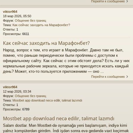
Перейти к сообщению
viktor964
18 мар 2026, 05:50
Форум:
Общение без границ
Тема:
Как сейчас заходить на Марафонбет?
Ответы:
1
Просмотры:
6611
Как сейчас заходить на Марафонбет?
Народ, вопрос к тем, кто играет в Марафонбет. Давно там не был,
помню, что раньше периодически были проблемы с доступом к
официальному сайту. Как сейчас с этим обстоят дела? Есть ли у них
нормальные рабочие зеркала, которые не приходится искать каждый
день? Может, кто-то пользуется приложением — оно ...
Перейти к сообщению
viktor964
12 мар 2026, 03:34
Форум:
Общение без границ
Тема:
Mostbet app download necə edilir, təlimat lazımdı
Ответы:
1
Просмотры:
6789
Mostbet app download necə edilir, təlimat lazımdı
Salam dostlar. Mən Mostbet-də oynamağa yeni başlamışam, indiyə kimi
yalnız kompüterdən girirdim. İndi işdən sonra evə gedəndə vaxt keçirmək