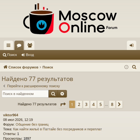
с
ор
ол
хо
Поиск
Вход
ы
ум
ьз
д
П
Список форумов
Поиск
лк
ы
ов
о
Найдено 77 результатов
и
и
ат
Перейти к расширенному поиску
с
ел
Поиск
Расширенный поиск
к
и
Страница
1
из
8
2
3
4
5
8
1
След.
Найдено 77 результатов
…
viktor964
08 июл 2026, 12:19
Форум:
Общение без границ
Тема:
Как найти жильё в Паттайе без посредников и переплат
Ответы:
1
Просмотры:
1897