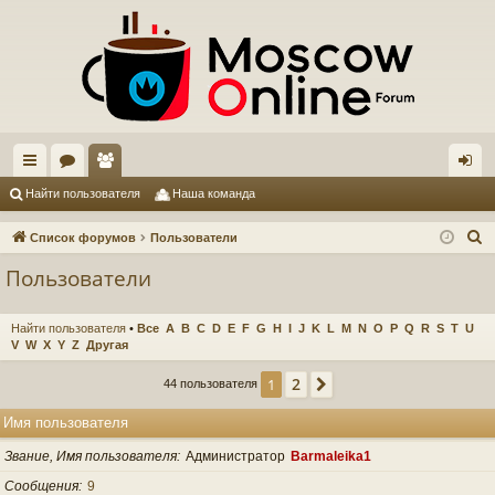
с
ор
ол
хо
Найти пользователя
Наша команда
ы
ум
ьз
д
П
Список форумов
Пользователи
лк
ы
ов
о
Пользователи
и
и
ат
с
ел
Найти пользователя
•
Все
A
B
C
D
E
F
G
H
I
J
K
L
M
N
O
P
Q
R
S
T
U
к
V
W
X
Y
Z
Другая
и
2
1
След.
44 пользователя
Имя пользователя
Звание, Имя пользователя
Администратор
Barmaleika1
Сообщения
9