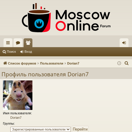
с
ор
ол
хо
Поиск
Вход
ы
ум
ьз
д
П
Список форумов
Пользователи
Dorian7
лк
ы
ов
о
Профиль пользователя Dorian7
и
и
ат
с
ел
к
и
Имя пользователя:
Dorian7
Группы: