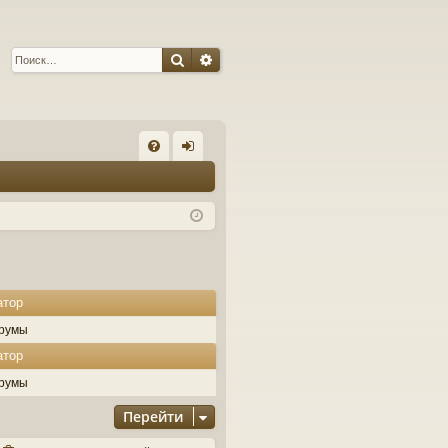
Поиск
Расширенный поиск
С
FA
хо
Q
д
атор
румы
атор
румы
Перейти