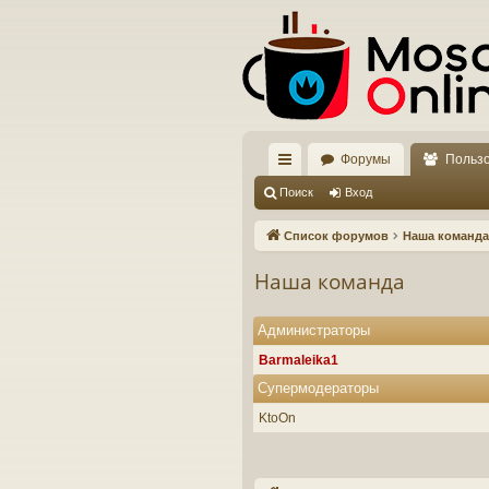
Форумы
Польз
с
Поиск
Вход
ы
Список форумов
Наша команда
лк
Наша команда
и
Администраторы
Barmaleika1
Супермодераторы
KtoOn