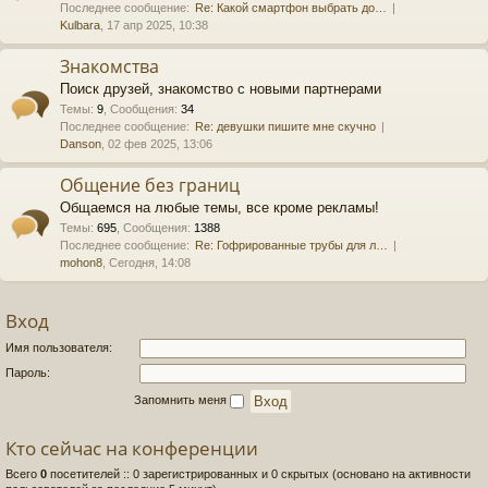
Последнее сообщение:
Re: Какой смартфон выбрать до…
Kulbara
, 17 апр 2025, 10:38
Знакомства
Поиск друзей, знакомство с новыми партнерами
Темы
:
9
,
Сообщения
:
34
Последнее сообщение:
Re: девушки пишите мне скучно
Danson
, 02 фев 2025, 13:06
Общение без границ
Общаемся на любые темы, все кроме рекламы!
Темы
:
695
,
Сообщения
:
1388
Последнее сообщение:
Re: Гофрированные трубы для л…
mohon8
, Сегодня, 14:08
Вход
Имя пользователя:
Пароль:
Запомнить меня
Кто сейчас на конференции
Всего
0
посетителей :: 0 зарегистрированных и 0 скрытых (основано на активности