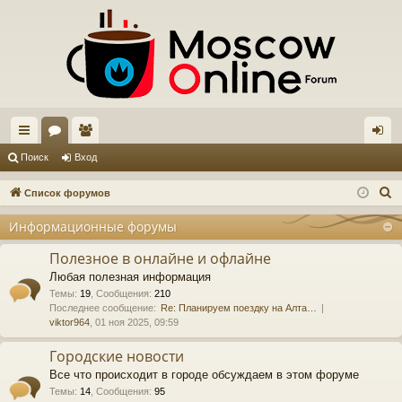
с
ор
ол
хо
Поиск
Вход
ы
ум
ьз
д
П
Список форумов
лк
ы
ов
о
Информационные форумы
и
и
ат
с
Полезное в онлайне и офлайне
ел
к
Любая полезная информация
и
Темы
:
19
,
Сообщения
:
210
Последнее сообщение:
Re: Планируем поездку на Алта…
viktor964
, 01 ноя 2025, 09:59
Городские новости
Все что происходит в городе обсуждаем в этом форуме
Темы
:
14
,
Сообщения
:
95