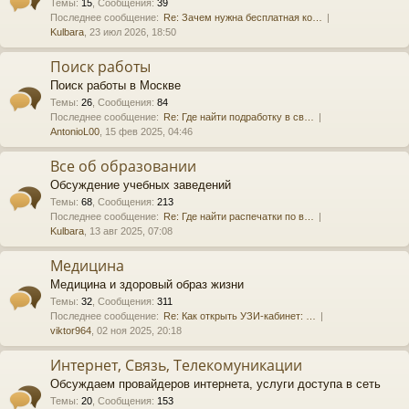
Темы
:
15
,
Сообщения
:
39
Последнее сообщение:
Re: Зачем нужна бесплатная ко…
Kulbara
, 23 июл 2026, 18:50
Поиск работы
Поиск работы в Москве
Темы
:
26
,
Сообщения
:
84
Последнее сообщение:
Re: Где найти подработку в св…
AntonioL00
, 15 фев 2025, 04:46
Все об образовании
Обсуждение учебных заведений
Темы
:
68
,
Сообщения
:
213
Последнее сообщение:
Re: Где найти распечатки по в…
Kulbara
, 13 авг 2025, 07:08
Медицина
Медицина и здоровый образ жизни
Темы
:
32
,
Сообщения
:
311
Последнее сообщение:
Re: Как открыть УЗИ-кабинет: …
viktor964
, 02 ноя 2025, 20:18
Интернет, Связь, Телекомуникации
Обсуждаем провайдеров интернета, услуги доступа в сеть
Темы
:
20
,
Сообщения
:
153