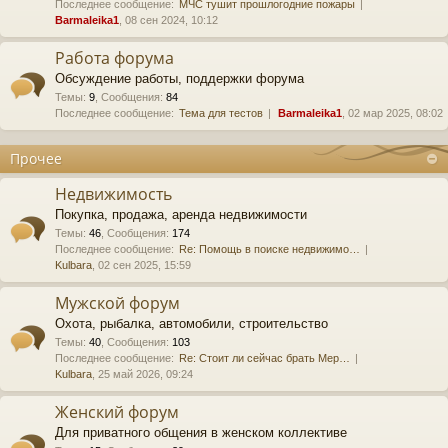
Последнее сообщение:
МЧС тушит прошлогодние пожары
Barmaleika1
, 08 сен 2024, 10:12
Работа форума
Обсуждение работы, поддержки форума
Темы
:
9
,
Сообщения
:
84
Последнее сообщение:
Тема для тестов
Barmaleika1
, 02 мар 2025, 08:02
Прочее
Недвижимость
Покупка, продажа, аренда недвижимости
Темы
:
46
,
Сообщения
:
174
Последнее сообщение:
Re: Помощь в поиске недвижимо…
Kulbara
, 02 сен 2025, 15:59
Мужской форум
Охота, рыбалка, автомобили, строительство
Темы
:
40
,
Сообщения
:
103
Последнее сообщение:
Re: Стоит ли сейчас брать Мер…
Kulbara
, 25 май 2026, 09:24
Женский форум
Для приватного общения в женском коллективе