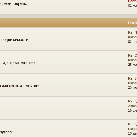
Barm
держки форума
02 ма
Посл
Re: 
Kulba
а недвижимости
02 се
Re: 
Kulba
ли, строительство
25 ма
Re: 
Kulba
в женском коллективе
23 ию
Re: 
Anton
15 фе
Re: 
Kulba
едений
13 ав