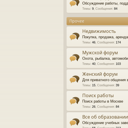
Обсуждение работы, под
Темы
:
9
,
Сообщения
:
84
Прочее
Недвижимость
Покупка, продажа, аренд
Темы
:
46
,
Сообщения
:
174
Мужской форум
Охота, рыбалка, автомоби
Темы
:
40
,
Сообщения
:
103
Женский форум
Для приватного общения 
Темы
:
15
,
Сообщения
:
39
Поиск работы
Поиск работы в Москве
Темы
:
26
,
Сообщения
:
84
Все об образовании
Обсуждение учебных зав