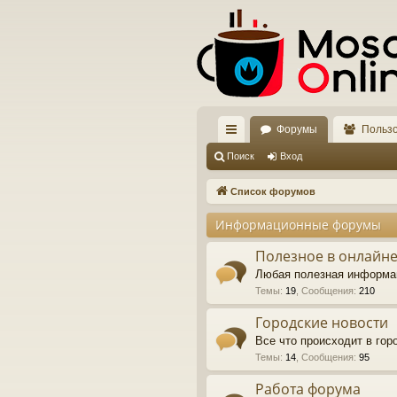
Форумы
Польз
с
Поиск
Вход
ы
Список форумов
лк
Информационные форумы
и
Полезное в онлайне
Любая полезная информа
Темы
:
19
,
Сообщения
:
210
Городские новости
Все что происходит в го
Темы
:
14
,
Сообщения
:
95
Работа форума