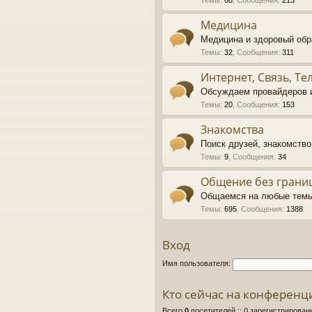
Темы
:
68
,
Сообщения
:
213
Медицина
Медицина и здоровый обр
Темы
:
32
,
Сообщения
:
311
Интернет, Связь, Т
Обсуждаем провайдеров и
Темы
:
20
,
Сообщения
:
153
Знакомства
Поиск друзей, знакомств
Темы
:
9
,
Сообщения
:
34
Общение без грани
Общаемся на любые темы
Темы
:
695
,
Сообщения
:
1388
Вход
Имя пользователя:
Кто сейчас на конференц
Всего
0
посетителей :: 0 зарегистрирован