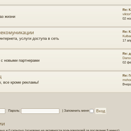
Re: 
vikto
аз жизни
02 но
елекомуникации
Re: 
Kulba
нтернета, услуги доступа в сеть
17 ап
Re: 
Dans
о с новыми партнерами
02 фе
ц
Re: 
moho
, все кроме рекламы!
Вчера
Пароль:
|
Запомнить меня
ии
ных и 0 скрытых (основано на активности пользователей за последние 5 минут)