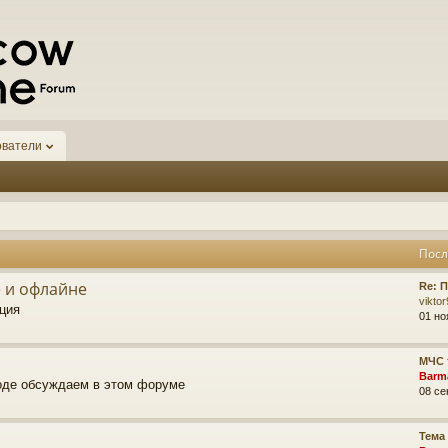
ователи
Посл
 и офлайне
Re: 
vikto
ция
01 но
МЧС 
Barm
роде обсуждаем в этом форуме
08 се
Тема