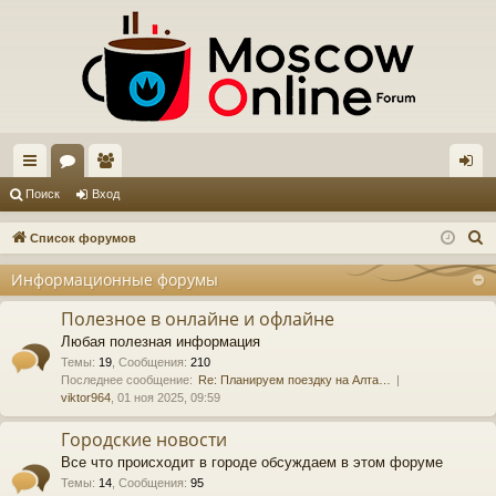
с
ор
ол
хо
Поиск
Вход
ы
ум
ьз
д
П
Список форумов
лк
ы
ов
о
Информационные форумы
и
и
ат
с
Полезное в онлайне и офлайне
ел
к
Любая полезная информация
и
Темы
:
19
,
Сообщения
:
210
Последнее сообщение:
Re: Планируем поездку на Алта…
viktor964
, 01 ноя 2025, 09:59
Городские новости
Все что происходит в городе обсуждаем в этом форуме
Темы
:
14
,
Сообщения
:
95