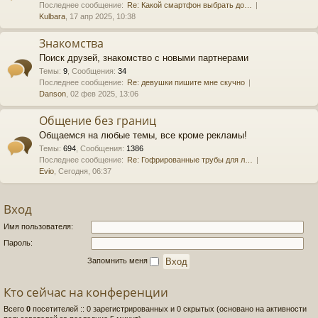
Последнее сообщение:
Re: Какой смартфон выбрать до…
Kulbara
, 17 апр 2025, 10:38
Знакомства
Поиск друзей, знакомство с новыми партнерами
Темы
:
9
,
Сообщения
:
34
Последнее сообщение:
Re: девушки пишите мне скучно
Danson
, 02 фев 2025, 13:06
Общение без границ
Общаемся на любые темы, все кроме рекламы!
Темы
:
694
,
Сообщения
:
1386
Последнее сообщение:
Re: Гофрированные трубы для л…
Evio
, Сегодня, 06:37
Вход
Имя пользователя:
Пароль:
Запомнить меня
Кто сейчас на конференции
Всего
0
посетителей :: 0 зарегистрированных и 0 скрытых (основано на активности