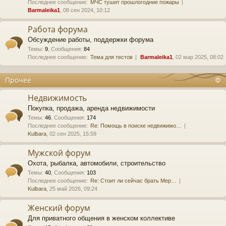
Последнее сообщение:
МЧС тушит прошлогодние пожары
Barmaleika1
, 08 сен 2024, 10:12
Работа форума
Обсуждение работы, поддержки форума
Темы
:
9
,
Сообщения
:
84
Последнее сообщение:
Тема для тестов
Barmaleika1
, 02 мар 2025, 08:02
Прочее
Недвижимость
Покупка, продажа, аренда недвижимости
Темы
:
46
,
Сообщения
:
174
Последнее сообщение:
Re: Помощь в поиске недвижимо…
Kulbara
, 02 сен 2025, 15:59
Мужской форум
Охота, рыбалка, автомобили, строительство
Темы
:
40
,
Сообщения
:
103
Последнее сообщение:
Re: Стоит ли сейчас брать Мер…
Kulbara
, 25 май 2026, 09:24
Женский форум
Для приватного общения в женском коллективе