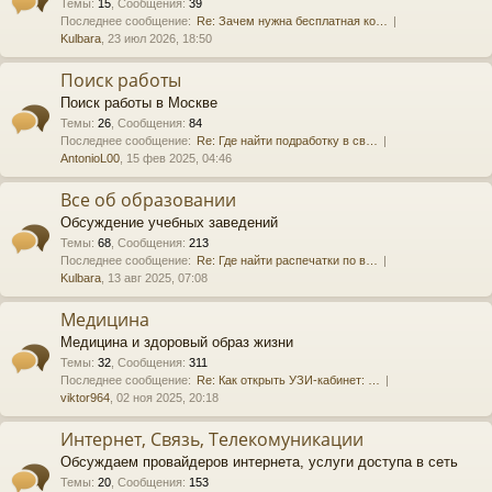
Темы
:
15
,
Сообщения
:
39
Последнее сообщение:
Re: Зачем нужна бесплатная ко…
Kulbara
, 23 июл 2026, 18:50
Поиск работы
Поиск работы в Москве
Темы
:
26
,
Сообщения
:
84
Последнее сообщение:
Re: Где найти подработку в св…
AntonioL00
, 15 фев 2025, 04:46
Все об образовании
Обсуждение учебных заведений
Темы
:
68
,
Сообщения
:
213
Последнее сообщение:
Re: Где найти распечатки по в…
Kulbara
, 13 авг 2025, 07:08
Медицина
Медицина и здоровый образ жизни
Темы
:
32
,
Сообщения
:
311
Последнее сообщение:
Re: Как открыть УЗИ-кабинет: …
viktor964
, 02 ноя 2025, 20:18
Интернет, Связь, Телекомуникации
Обсуждаем провайдеров интернета, услуги доступа в сеть
Темы
:
20
,
Сообщения
:
153