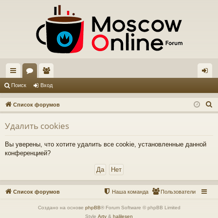
с
ор
ол
хо
Поиск
Вход
ы
ум
ьз
д
П
Список форумов
лк
ы
ов
о
Удалить cookies
и
и
ат
с
ел
Вы уверены, что хотите удалить все cookie, установленные данной
к
конференцией?
и
Список форумов
Наша команда
Пользователи
Создано на основе
phpBB
® Forum Software © phpBB Limited
Style
Arty
&
halilesen