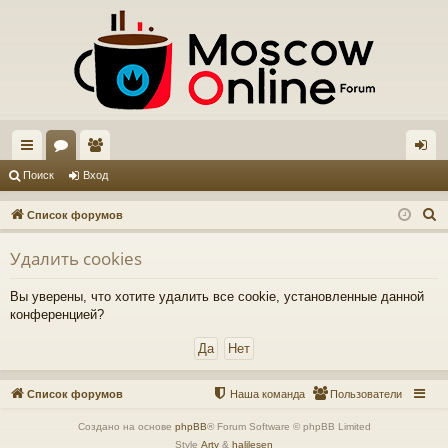
с
ор
ол
хо
Поиск
Вход
ы
ум
ьз
д
П
Список форумов
лк
ы
ов
о
Удалить cookies
и
и
ат
с
ел
Вы уверены, что хотите удалить все cookie, установленные данной
к
конференцией?
и
Список форумов
Наша команда
Пользователи
Создано на основе
phpBB
® Forum Software © phpBB Limited
Style
Arty
&
halilesen